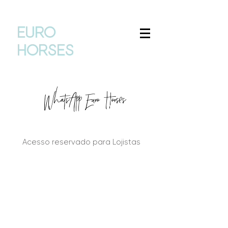
EURO
horses
WhatsApp Euro Horses
Acesso reservado para Lojistas
I'm a title. ​Click here to edit me.