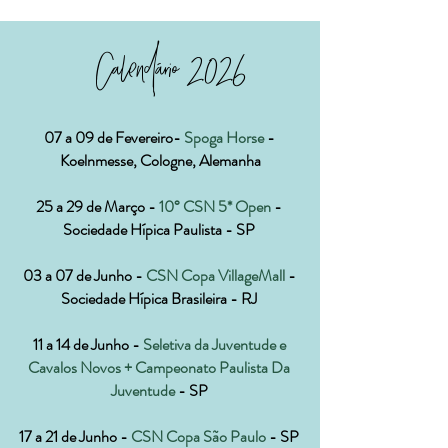
Calendário 2026
07 a 09 de Fevereiro-
Spoga Horse
-
Koelnmesse, Cologne, Alemanha
25 a 29 de Março -
10° CSN 5* Open
-
©2019 by Euro Horses. Proudly created with Wix.com
Sociedade Hípica Paulista - SP
03 a 07 de Junho -
CSN Copa VillageMall
-
Sociedade Hípica Brasileira - RJ
11 a 14 de Junho -
Seletiva da Juventude e
Cavalos Novos + Campeonato Paulista Da
Juventude
- SP
17 a 21 de Junho -
CSN Copa São Paulo
- SP